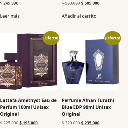
$
249.990
$
530.000
$
505.000
Leer más
Añadir al carrito
¡Oferta!
¡Oferta!
Lattafa Amethyst Eau de
Perfume Afnan Turathi
Parfum 100ml Unisex
Blue EDP 90ml Unisex
Original
Original
$
225.000
$
195.000
$
320.000
$
235.000