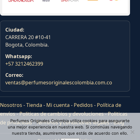
Ciudad:
CARRERA 20 #10-41
Bogota, Colombia.
Whatsapp:
+57 3212462399
Correo:
ventas@perfumesoriginalescolombia.com.co
Nosotros
-
Tienda
-
Mi cuenta
-
Pedidos
-
Política de
envíos
-
Politicas de cambios y devoluciones
-
Politicas
Perfumes Originales Colombia utiliza cookies para asegurarte
de privacidad
-
Terminos y condiciones legales
-
Blog
una mejor experiencia en nuestra web. Si continúas navegando
nuestra tienda, asumiremos que estás de acuerdo con ello.