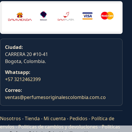
Ciudad:
CARRERA 20 #10-41
Bogota, Colombia.
Whatsapp:
+57 3212462399
Correo:
ventas@perfumesoriginalescolombia.com.co
Nosotros
-
Tienda
-
Mi cuenta
-
Pedidos
-
Política de
envíos
-
Politicas de cambios y devoluciones
-
Politicas