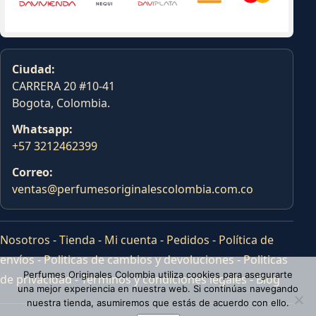
Ciudad:
CARRERA 20 #10-41
Bogota, Colombia.
Whatsapp:
+57 3212462399
Correo:
ventas@perfumesoriginalescolombia.com.co
Nosotros
-
Tienda
-
Mi cuenta
-
Pedidos
-
Política de
envíos
-
Politicas de cambios y devoluciones
-
Politicas
Perfumes Originales Colombia utiliza cookies para asegurarte
de privacidad
-
Terminos y condiciones legales
-
Blog
una mejor experiencia en nuestra web. Si continúas navegando
nuestra tienda, asumiremos que estás de acuerdo con ello.