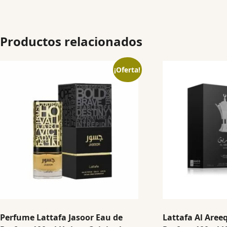
Productos relacionados
¡Oferta!
Perfume Lattafa Jasoor Eau de
Lattafa Al Areeq