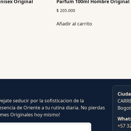
nisex Original
Parfum 100ml Hombre Original
$
205.000
Añadir al carrito
Ciuda
ate seducir por la sofisticacion de la
CARRE
esencia de Oriente a tu rutina diaria. No pierdas
Bogot
fumes Originales hoy mismo!
What
+57 3