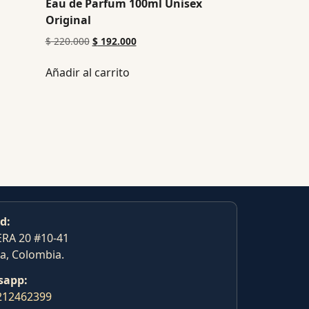
Eau de Parfum 100ml Unisex
Original
$
220.000
$
192.000
Añadir al carrito
d:
RA 20 #10-41
a, Colombia.
sapp:
212462399