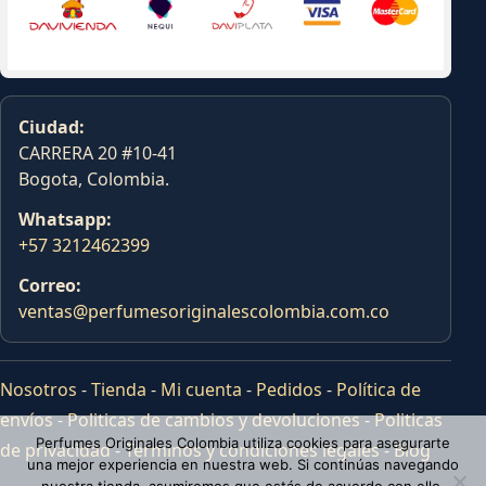
Ciudad:
CARRERA 20 #10-41
Bogota, Colombia.
Whatsapp:
+57 3212462399
Correo:
ventas@perfumesoriginalescolombia.com.co
Nosotros
-
Tienda
-
Mi cuenta
-
Pedidos
-
Política de
envíos
-
Politicas de cambios y devoluciones
-
Politicas
Perfumes Originales Colombia utiliza cookies para asegurarte
de privacidad
-
Terminos y condiciones legales
-
Blog
una mejor experiencia en nuestra web. Si continúas navegando