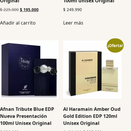
Original
100ml unisex Original
$
225.000
$
195.000
$
249.990
Añadir al carrito
Leer más
¡Oferta!
Afnan Tribute Blue EDP
Al Haramain Amber Oud
Nueva Presentación
Gold Edition EDP 120ml
100ml Unisex Original
Unisex Original