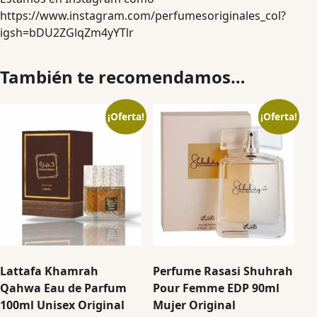
https://www.instagram.com/perfumesoriginales_col?
igsh=bDU2ZGlqZm4yYTlr
También te recomendamos…
¡Oferta!
¡Oferta!
Lattafa Khamrah
Perfume Rasasi Shuhrah
Qahwa Eau de Parfum
Pour Femme EDP 90ml
100ml Unisex Original
Mujer Original