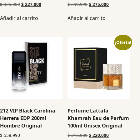
$
325.000
$
227.000
$
299.990
$
275.000
Añadir al carrito
Añadir al carrito
¡Oferta!
212 VIP Black Carolina
Perfume Lattafa
Herrera EDP 200ml
Khamrah Eau de Parfum
Hombre Original
100ml Unisex Original
$
558.990
$
315.000
$
220.000