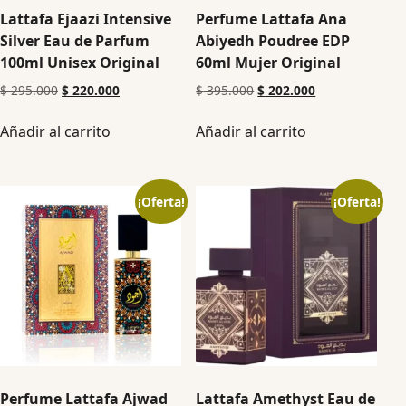
Lattafa Ejaazi Intensive
Perfume Lattafa Ana
Silver Eau de Parfum
Abiyedh Poudree EDP
100ml Unisex Original
60ml Mujer Original
$
295.000
$
220.000
$
395.000
$
202.000
Añadir al carrito
Añadir al carrito
¡Oferta!
¡Oferta!
Perfume Lattafa Ajwad
Lattafa Amethyst Eau de