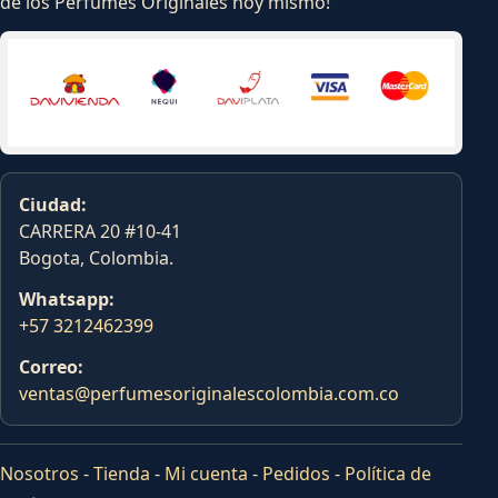
de los Perfumes Originales hoy mismo!
Ciudad:
CARRERA 20 #10-41
Bogota, Colombia.
Whatsapp:
+57 3212462399
Correo:
ventas@perfumesoriginalescolombia.com.co
Nosotros
-
Tienda
-
Mi cuenta
-
Pedidos
-
Política de