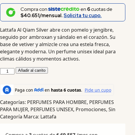
Compra con
en
6
cuotas de
$40.651/mensual.
Solicita tu cupo.
Lattafa Al Qiam Silver abre con pomelo y jengibre,
seguido por ambroxan y sándalo en el corazón. Su
base de vetiver y almizcle crea una estela fresca,
elegante y moderna. Un perfume unisex ideal para
climas cálidos y momentos activos.
Añadir al carrito
Categorías:
PERFUMES PARA HOMBRE
,
PERFUMES
PARA MUJER
,
PERFUMES UNISEX
,
Promociones
,
Sin
Categoría
Marca:
Lattafa
Compra a
3
cuotas de
$
69.557
/mes con