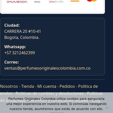
Ciudad:
CARRERA 20 #10-41
Bogota, Colombia.
Whatsapp:
+57 3212462399
Correo:
ventas@perfumesoriginalescolombia.com.co
Nosotros
-
Tienda
-
Mi cuenta
-
Pedidos
-
Política de
envíos
-
Politicas de cambios y devoluciones
-
Politicas
Perfumes Originales Colombia utiliza cookies para asegurarte
de privacidad
-
Terminos y condiciones legales
-
Blog
una mejor experiencia en nuestra web. Si continúas navegando
nuestra tienda, asumiremos que estás de acuerdo con ello.