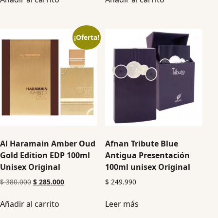
¡Oferta!
Al Haramain Amber Oud
Afnan Tribute Blue
Gold Edition EDP 100ml
Antigua Presentación
Unisex Original
100ml unisex Original
$
380.000
$
285.000
$
249.990
Añadir al carrito
Leer más