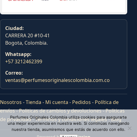
Ciudad:
CARRERA 20 #10-41
Bogota, Colombia.
Whatsapp:
+57 3212462399
Correo:
ventas@perfumesoriginalescolombia.com.co
Nosotros
-
Tienda
-
Mi cuenta
-
Pedidos
-
Política de
envíos
-
Politicas de cambios y devoluciones
-
Politicas
Perfumes Originales Colombia utiliza cookies para asegurarte
de privacidad
-
Terminos y condiciones legales
-
Blog
una mejor experiencia en nuestra web. Si continúas navegando
nuestra tienda, asumiremos que estás de acuerdo con ello.
Powered by
Tras Mission