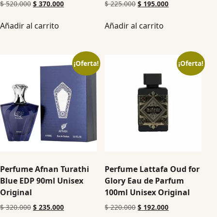
$
520.000
$
370.000
$
225.000
$
195.000
Añadir al carrito
Añadir al carrito
¡Oferta!
¡Oferta!
Perfume Afnan Turathi
Perfume Lattafa Oud for
Blue EDP 90ml Unisex
Glory Eau de Parfum
Original
100ml Unisex Original
$
320.000
$
235.000
$
220.000
$
192.000