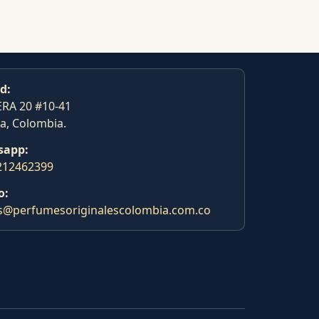
d:
RA 20 #10-41
a, Colombia.
sapp:
212462399
o:
s@perfumesoriginalescolombia.com.co