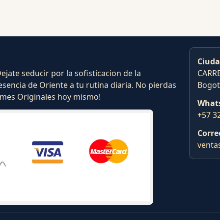
Ciuda
ate seducir por la sofisticacion de la
CARRE
esencia de Oriente a tu rutina diaria. No pierdas
Bogot
fumes Originales hoy mismo!
What
+57 3
Corre
venta