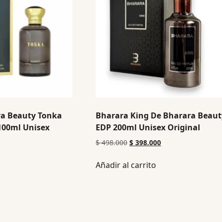
a Beauty Tonka
Bharara King De Bharara Beaut
100ml Unisex
EDP 200ml Unisex Original
$
498.000
$
398.000
Añadir al carrito