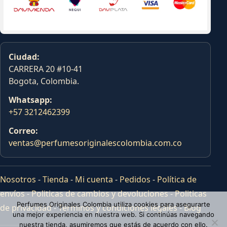
Ciudad:
CARRERA 20 #10-41
Bogota, Colombia.
Whatsapp:
+57 3212462399
Correo:
ventas@perfumesoriginalescolombia.com.co
Nosotros
-
Tienda
-
Mi cuenta
-
Pedidos
-
Política de
envíos
-
Politicas de cambios y devoluciones
-
Politicas
Perfumes Originales Colombia utiliza cookies para asegurarte
de privacidad
-
Terminos y condiciones legales
-
Blog
una mejor experiencia en nuestra web. Si continúas navegando
nuestra tienda, asumiremos que estás de acuerdo con ello.