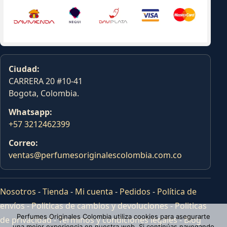
Ciudad:
CARRERA 20 #10-41
Bogota, Colombia.
Whatsapp:
+57 3212462399
Correo:
ventas@perfumesoriginalescolombia.com.co
Nosotros
-
Tienda
-
Mi cuenta
-
Pedidos
-
Política de
envíos
-
Politicas de cambios y devoluciones
-
Politicas
Perfumes Originales Colombia utiliza cookies para asegurarte
de privacidad
-
Terminos y condiciones legales
-
Blog
una mejor experiencia en nuestra web. Si continúas navegando