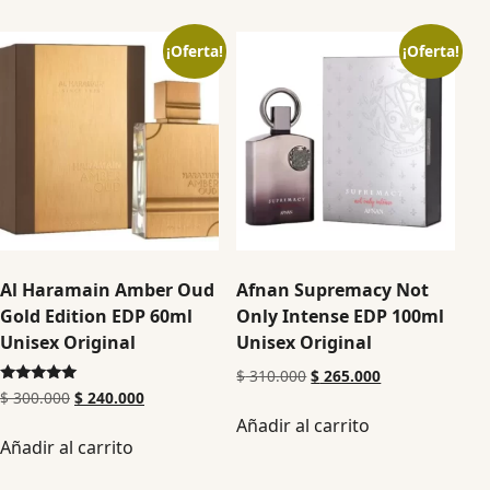
¡Oferta!
¡Oferta!
Al Haramain Amber Oud
Afnan Supremacy Not
Gold Edition EDP 60ml
Only Intense EDP 100ml
Unisex Original
Unisex Original
$
310.000
$
265.000
Valorado en
$
300.000
$
240.000
5.00
Añadir al carrito
de 5
Añadir al carrito