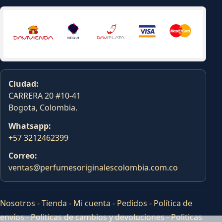
Ciudad:
CARRERA 20 #10-41
Bogota, Colombia.
Whatsapp:
+57 3212462399
Correo:
ventas@perfumesoriginalescolombia.com.co
Nosotros
-
Tienda
-
Mi cuenta
-
Pedidos
-
Política de
envíos
-
Politicas de cambios y devoluciones
-
Politicas