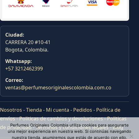
Ciudad:
CARRERA 20 #10-41
Bogota, Colombia.
Whatsapp:
+57 3212462399
Correo:
ventas@perfumesoriginalescolombia.com.co
Nosotros
-
Tienda
-
Mi cuenta
-
Pedidos
-
Política de
envíos
-
Politicas de cambios y devoluciones
-
Politicas
Perfumes Originales Colombia utiliza cookies para asegurarte
de privacidad
-
Terminos y condiciones legales
-
Blog
una mejor experiencia en nuestra web. Si continúas navegando
nuestra tienda, asumiremos que estás de acuerdo con ello.