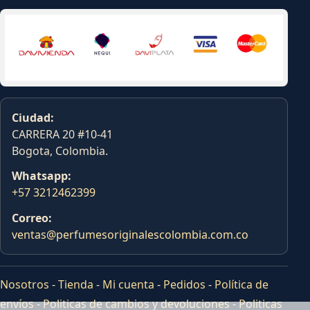
Ciudad:
CARRERA 20 #10-41
Bogota, Colombia.
Whatsapp:
+57 3212462399
Correo:
ventas@perfumesoriginalescolombia.com.co
Nosotros
-
Tienda
-
Mi cuenta
-
Pedidos
-
Política de
envíos
-
Politicas de cambios y devoluciones
-
Politicas