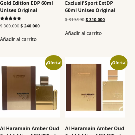
Gold Edition EDP 60ml
Exclusif Sport ExtDP
Unisex Original
60ml Unisex Original
$
319.990
$
310.000
Valorado en
$
300.000
$
240.000
5.00
Añadir al carrito
de 5
Añadir al carrito
¡Oferta!
¡Oferta!
Al Haramain Amber Oud
Al Haramain Amber Oud