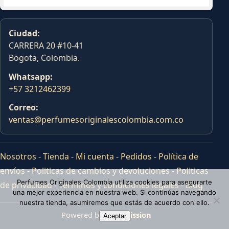
Ciudad:
CARRERA 20 #10-41
Bogota, Colombia.
Whatsapp:
+57 3212462399
Correo:
ventas@perfumesoriginalescolombia.com.co
Nosotros
-
Tienda
-
Mi cuenta
-
Pedidos
-
Política de
envíos
-
Politicas de cambios y devoluciones
-
Politicas
Perfumes Originales Colombia utiliza cookies para asegurarte
de privacidad
-
Terminos y condiciones legales
-
Blog
una mejor experiencia en nuestra web. Si continúas navegando
nuestra tienda, asumiremos que estás de acuerdo con ello.
Powered by
Tras Mission
Aceptar