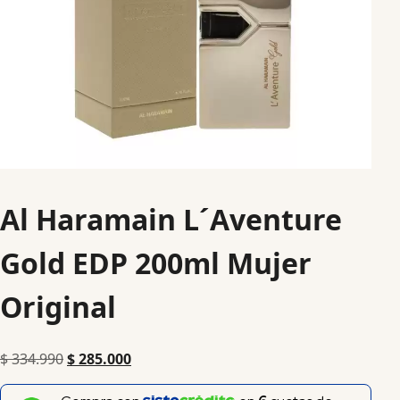
Al Haramain L´Aventure
Gold EDP 200ml Mujer
Original
$
334.990
$
285.000