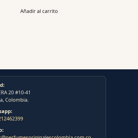
Añadir al carrito
d:
RA 20 #10-41
a, Colombia.
sapp:
212462399
o:
s@perfumesoriginalescolombia.com.co