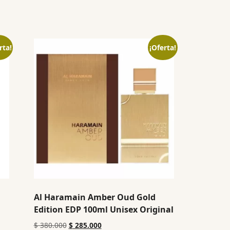
rta!
¡Oferta!
Al Haramain Amber Oud Gold
Edition EDP 100ml Unisex Original
$
380.000
$
285.000