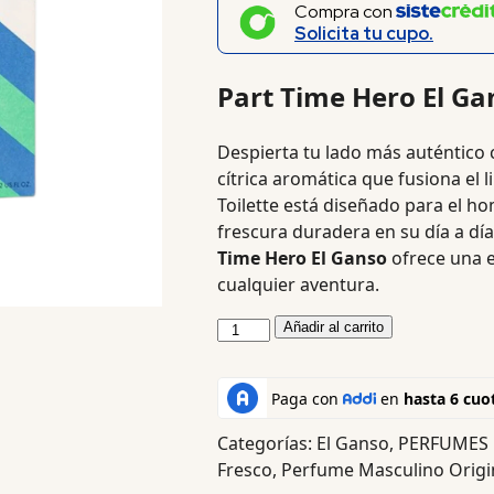
Compra con
Solicita tu cupo.
Part Time Hero El Ga
Despierta tu lado más auténtico
cítrica aromática que fusiona el l
Toilette está diseñado para el h
frescura duradera en su día a dí
Time Hero El Ganso
ofrece una e
cualquier aventura.
Añadir al carrito
Categorías:
El Ganso
,
PERFUMES
Fresco
,
Perfume Masculino Origi