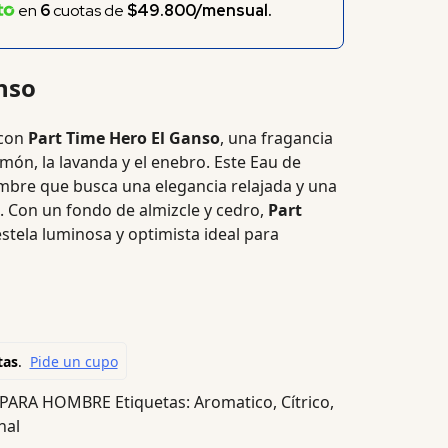
en
6
cuotas de
$49.800/mensual.
nso
 con
Part Time Hero El Ganso
, una fragancia
imón, la lavanda y el enebro. Este Eau de
ombre que busca una elegancia relajada y una
a. Con un fondo de almizcle y cedro,
Part
stela luminosa y optimista ideal para
 PARA HOMBRE
Etiquetas:
Aromatico
,
Cítrico
,
nal