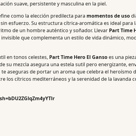
ión suave, persistente y masculina en la piel.
efine como la elección predilecta para
momentos de uso
di
n esfuerzo. Su estructura cítrica-aromática es ideal para 
ritmo de un hombre auténtico y soñador. Llevar
Part Time 
 invisible que complementa un estilo de vida dinámico, mode
xtil en tonos celestes,
Part Time Hero El Ganso
es una pieza
s de su mezcla asegura una estela sutil pero energizante, 
, te aseguras de portar un aroma que celebra el heroísmo de
e los cítricos mediterráneos y la serenidad de la lavanda co
igsh=bDU2ZGlqZm4yYTlr