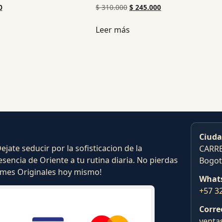
0
$
310.000
$
245.000
Leer más
Ciuda
ate seducir por la sofisticacion de la
CARRE
esencia de Oriente a tu rutina diaria. No pierdas
Bogot
fumes Originales hoy mismo!
What
+57 3
Corre
venta