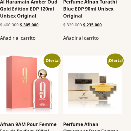
Al Haramain Amber Oud
Perfume Afnan Turathi
Gold Edition EDP 120ml
Blue EDP 90ml Unisex
Unisex Original
Original
$
400.000
$
305.000
$
320.000
$
235.000
Añadir al carrito
Añadir al carrito
¡Oferta!
¡Oferta!
Afnan 9AM Pour Femme
Perfume Afnan