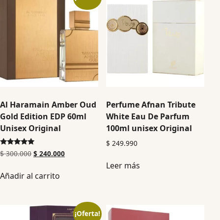
Al Haramain Amber Oud
Perfume Afnan Tribute
Gold Edition EDP 60ml
White Eau De Parfum
Unisex Original
100ml unisex Original
$
249.990
Valorado en
$
300.000
$
240.000
5.00
Leer más
de 5
Añadir al carrito
¡Oferta!