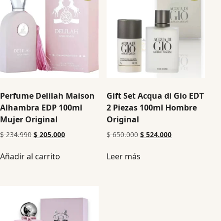
Perfume Delilah Maison
Gift Set Acqua di Gio EDT
Alhambra EDP 100ml
2 Piezas 100ml Hombre
Mujer Original
Original
$
234.990
$
205.000
$
650.000
$
524.000
Añadir al carrito
Leer más