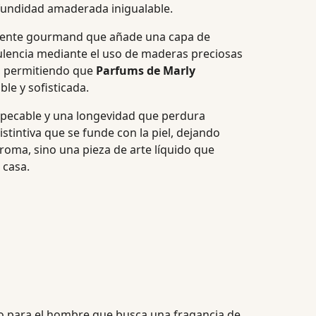
ofundidad amaderada inigualable.
eramente gourmand que añade una capa de
ulencia mediante el uso de maderas preciosas
s, permitiendo que
Parfums de Marly
le y sofisticada.
impecable y una longevidad que perdura
istintiva que se funde con la piel, dejando
aroma, sino una pieza de arte líquido que
 casa.
cto para el hombre que busca una fragancia de