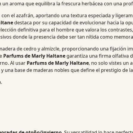
on un aroma que equilibra la frescura herbácea con una pr
laza con el azafrán, aportando una textura especiada y lig
altane
destaca por su capacidad de evolucionar hacia la op
lección definitiva para el hombre que valora los contraste
sivos donde la presencia debe ser tan nítida como memorab
e madera de cedro y almizcle, proporcionando una fijación 
de
Parfums de Marly Haltane
garantiza una firma olfativa d
erno. Al usar
Parfums de Marly Haltane
, no solo vistes un 
y una base de maderas nobles que define el prestigio de la
.
poradas de otoño/invierno
. Su versatilidad lo hace perfe