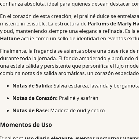
confianza absoluta, ideal para quienes desean destacar c
En el corazón de esta creación, el praliné dulce se entre
misterio irresistible. La estructura de
Parfums de Marly H
y oud, manteniendo siempre una elegancia refinada. Es la e
Haltane
actúe como un sello de identidad en eventos exclu
Finalmente, la fragancia se asienta sobre una base rica d
durante toda la jornada. El fondo amaderado y profundo 
una estela cálida y persistente que personifica el lujo mod
combina notas de salida aromáticas, un corazón especiado 
Notas de Salida:
Salvia esclarea, lavanda y bergamota
Notas de Corazón:
Praliné y azafrán.
Notas de Base:
Madera de oud y cedro.
Momentos de Uso
Ideal para
uso diario elegante, eventos nocturnos y tem