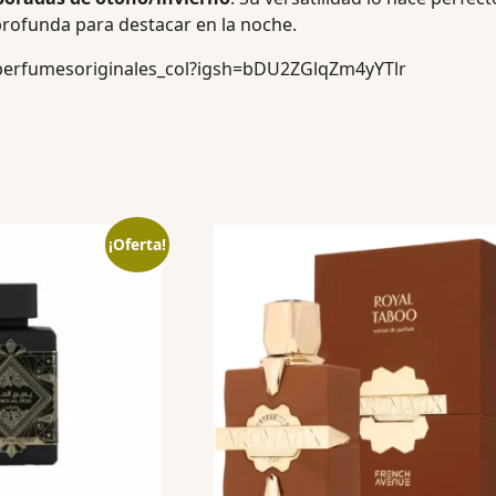
 profunda para destacar en la noche.
perfumesoriginales_col?igsh=bDU2ZGlqZm4yYTlr
¡Oferta!