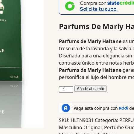
Compra con
Solicita tu cupo.
Parfums De Marly Ha
Parfums de Marly Haltane
es un
frescura de la lavanda y la salvia 
Diseñada para una elegancia sin
contraste único entre notas he
Parfums de Marly Haltane
garan
personifica el lujo del hombre m
Añadir al carrito
SKU:
HLTN9031
Categoría:
PERF
Masculino Original
,
Perfume Oud