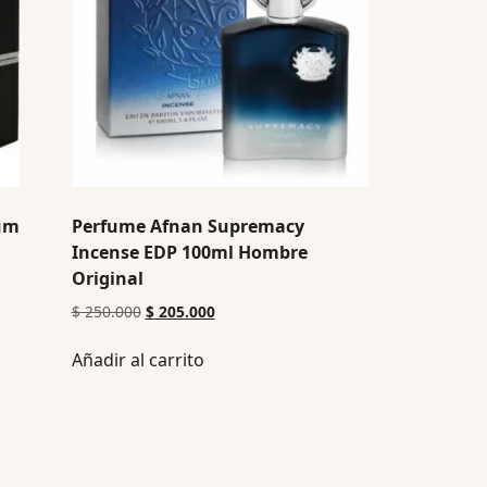
fum
Perfume Afnan Supremacy
Incense EDP 100ml Hombre
Original
$
250.000
$
205.000
Añadir al carrito