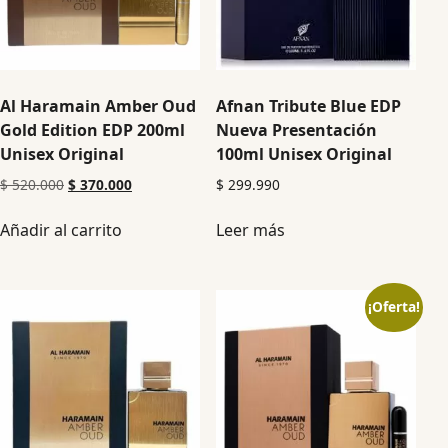
Al Haramain Amber Oud
Afnan Tribute Blue EDP
Gold Edition EDP 200ml
Nueva Presentación
Unisex Original
100ml Unisex Original
$
520.000
$
370.000
$
299.990
Añadir al carrito
Leer más
¡Oferta!