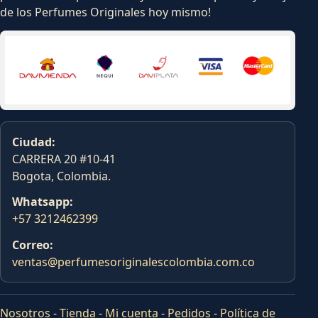
de los Perfumes Originales hoy mismo!
Ciudad:
CARRERA 20 #10-41
Bogota, Colombia.
Whatsapp:
+57 3212462399
Correo:
ventas@perfumesoriginalescolombia.com.co
Nosotros
-
Tienda
-
Mi cuenta
-
Pedidos
-
Política de