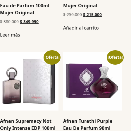
Eau de Parfum 100ml
Mujer Original
Mujer Original
$
250.000
$
215.000
$
380.000
$
349.990
Añadir al carrito
Leer más
¡Oferta!
¡Oferta!
Afnan Supremacy Not
Afnan Turathi Purple
Only Intense EDP 100ml
Eau De Parfum 90ml