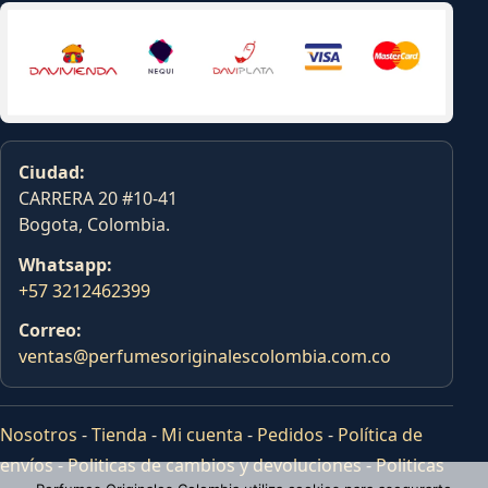
Ciudad:
CARRERA 20 #10-41
Bogota, Colombia.
Whatsapp:
+57 3212462399
Correo:
ventas@perfumesoriginalescolombia.com.co
Nosotros
-
Tienda
-
Mi cuenta
-
Pedidos
-
Política de
envíos
-
Politicas de cambios y devoluciones
-
Politicas