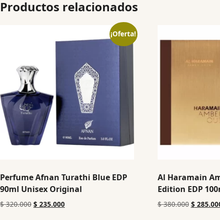
Productos relacionados
¡Oferta!
Perfume Afnan Turathi Blue EDP
Al Haramain A
90ml Unisex Original
Edition EDP 100
$
320.000
$
235.000
$
380.000
$
285.00