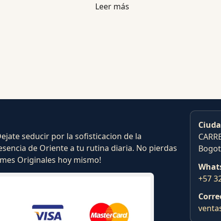
Leer más
Ciuda
ate seducir por la sofisticacion de la
CARRE
esencia de Oriente a tu rutina diaria. No pierdas
Bogot
fumes Originales hoy mismo!
What
+57 3
Corre
venta