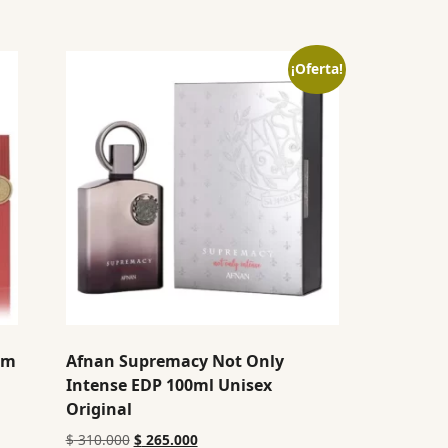
¡Oferta!
um
Afnan Supremacy Not Only
Intense EDP 100ml Unisex
Original
$
310.000
$
265.000