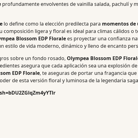
e
profundamente envolventes de vainilla salada, pachulí y 
e
lo define como la elección predilecta para
momentos de 
u composición ligera y floral es ideal para climas cálidos
ympea Blossom EDP Florale
es proyectar una confianza nat
n estilo de vida moderno, dinámico y lleno de encanto pers
egros sobre un fondo rosado,
Olympea Blossom EDP Floral
dientes asegura que cada aplicación sea una explosión de v
som EDP Florale
, te aseguras de portar una fragancia que 
oder de esta versión floral y luminosa de la legendaria sag
igsh=bDU2ZGlqZm4yYTlr