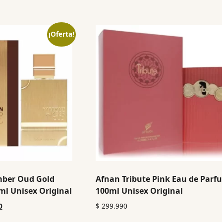
¡Oferta!
mber Oud Gold
Afnan Tribute Pink Eau de Parf
ml Unisex Original
100ml Unisex Original
0
$
299.990