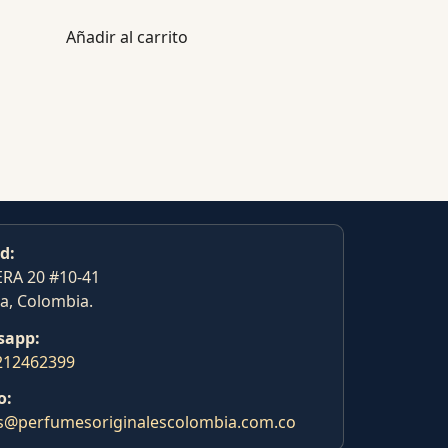
Añadir al carrito
d:
RA 20 #10-41
a, Colombia.
sapp:
212462399
o:
s@perfumesoriginalescolombia.com.co