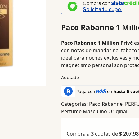
Compra con
Solicita tu cupo.
Paco Rabanne 1 Milli
Paco Rabanne 1 Million Privé
es
con notas de mandarina, tabaco y
ideal para noches exclusivas y m
magnetismo personal son protag
Agotado
Categorías:
Paco Rabanne
,
PERF
Perfume Masculino Original
Compra a
3
cuotas de
$
207.98