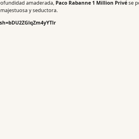
y profundidad amaderada,
Paco Rabanne 1 Million Privé
se p
a majestuosa y seductora.
igsh=bDU2ZGlqZm4yYTlr