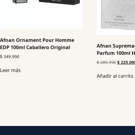
Afnan Ornament Pour Homme
Afnan Supremac
EDP 100ml Caballero Original
Parfum 100ml H
$
349.990
$
289.990
$
225.00
Leer más
Añadir al carrito