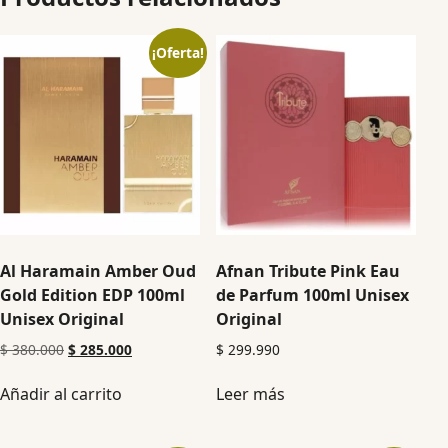
¡Oferta!
Al Haramain Amber Oud
Afnan Tribute Pink Eau
Gold Edition EDP 100ml
de Parfum 100ml Unisex
Unisex Original
Original
$
380.000
$
285.000
$
299.990
Añadir al carrito
Leer más