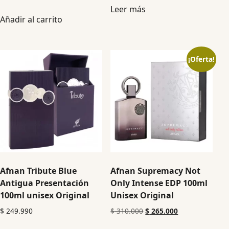
5.00
Leer más
de 5
Añadir al carrito
¡Oferta!
Afnan Tribute Blue
Afnan Supremacy Not
Antigua Presentación
Only Intense EDP 100ml
100ml unisex Original
Unisex Original
$
249.990
$
310.000
$
265.000