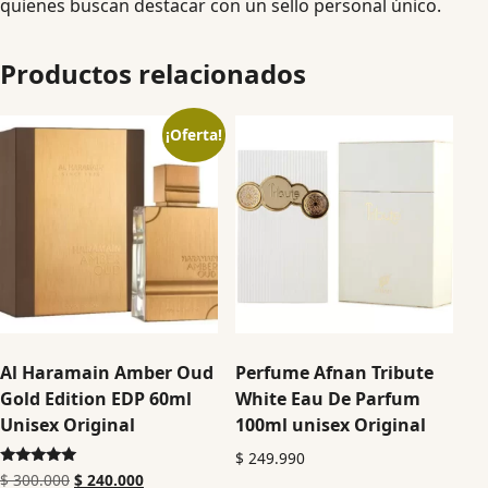
quienes buscan destacar con un sello personal único.
Productos relacionados
¡Oferta!
Al Haramain Amber Oud
Perfume Afnan Tribute
Gold Edition EDP 60ml
White Eau De Parfum
Unisex Original
100ml unisex Original
$
249.990
Valorado en
$
300.000
$
240.000