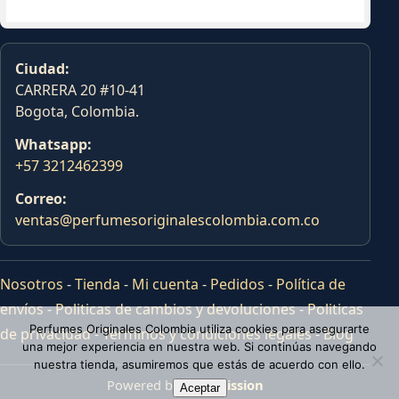
Ciudad:
CARRERA 20 #10-41
Bogota, Colombia.
Whatsapp:
+57 3212462399
Correo:
ventas@perfumesoriginalescolombia.com.co
Nosotros
-
Tienda
-
Mi cuenta
-
Pedidos
-
Política de
envíos
-
Politicas de cambios y devoluciones
-
Politicas
Perfumes Originales Colombia utiliza cookies para asegurarte
de privacidad
-
Terminos y condiciones legales
-
Blog
una mejor experiencia en nuestra web. Si continúas navegando
nuestra tienda, asumiremos que estás de acuerdo con ello.
Powered by
Tras Mission
Aceptar