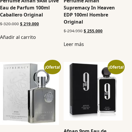
Perfume Afnan 9AM Dive
Perfume Afnan
Eau de Parfum 100ml
Supremacy In Heaven
Caballero Original
EDP 100ml Hombre
Original
$
320.000
$
219.000
$
294.990
$
255.000
Añadir al carrito
Leer más
¡Oferta!
¡Oferta!
Afnan 9pm Eau de