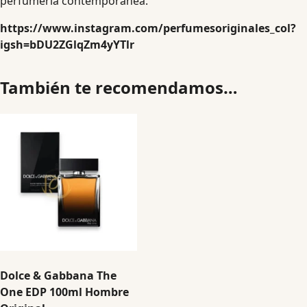
perfumería contemporánea.
https://www.instagram.com/perfumesoriginales_col?
igsh=bDU2ZGlqZm4yYTlr
También te recomendamos…
Dolce & Gabbana The
One EDP 100ml Hombre