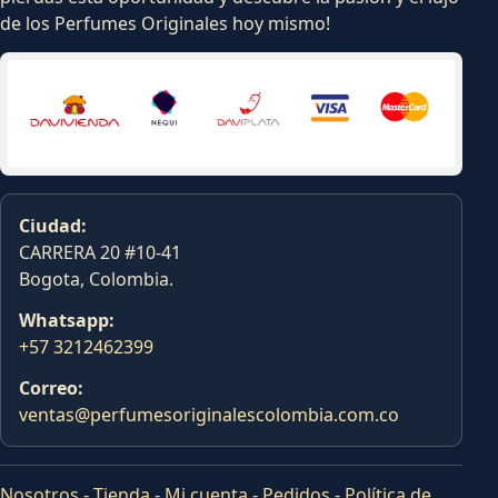
de los Perfumes Originales hoy mismo!
Ciudad:
CARRERA 20 #10-41
Bogota, Colombia.
Whatsapp:
+57 3212462399
Correo:
ventas@perfumesoriginalescolombia.com.co
Nosotros
-
Tienda
-
Mi cuenta
-
Pedidos
-
Política de