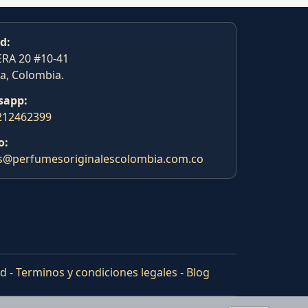
d:
RA 20 #10-41
a, Colombia.
sapp:
212462399
o:
s@perfumesoriginalescolombia.com.co
ad
-
Terminos y condiciones legales
-
Blog