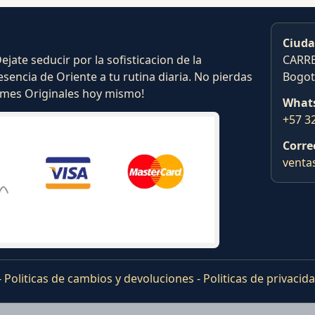
Ciuda
ate seducir por la sofisticacion de la
CARRE
esencia de Oriente a tu rutina diaria. No pierdas
Bogot
fumes Originales hoy mismo!
What
+57 3
Corre
venta
-
Politicas de cambios y devoluciones
-
Politicas de privacid