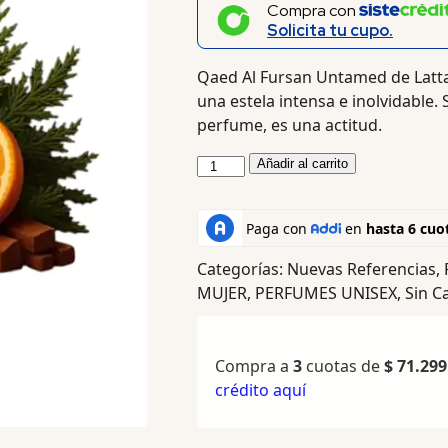
Compra con
Solicita tu cupo.
Qaed Al Fursan Untamed de Latta
una estela intensa e inolvidable.
perfume, es una actitud.
Añadir al carrito
Categorías:
Nuevas Referencias
,
MUJER
,
PERFUMES UNISEX
,
Sin C
Compra a
3
cuotas de
$
71.299
crédito aquí