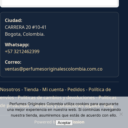
Ciudad:
CARRERA 20 #10-41
Bogota, Colombia.
Whatsapp:
+57 3212462399
Correo:
ventas@perfumesoriginalescolombia.com.co
Nosotros
-
Tienda
-
Mi cuenta
-
Pedidos
-
Política de
envíos
-
Politicas de cambios y devoluciones
-
Politicas
Perfumes Originales Colombia utiliza cookies para asegurarte
de privacidad
-
Terminos y condiciones legales
-
Blog
una mejor experiencia en nuestra web. Si continúas navegando
nuestra tienda, asumiremos que estás de acuerdo con ello.
Powered by
Tras Mission
Aceptar