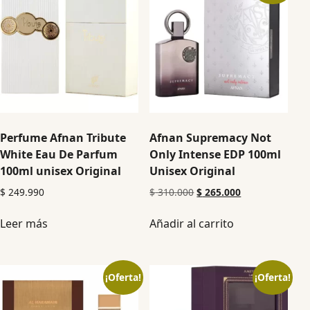
Perfume Afnan Tribute
Afnan Supremacy Not
White Eau De Parfum
Only Intense EDP 100ml
100ml unisex Original
Unisex Original
$
249.990
$
310.000
$
265.000
Leer más
Añadir al carrito
¡Oferta!
¡Oferta!