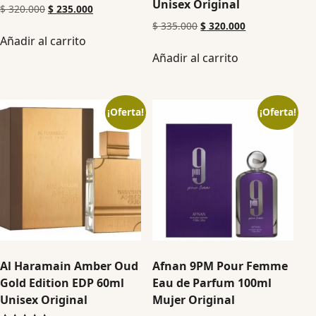
Unisex Original
$
320.000
$
235.000
$
335.000
$
320.000
Añadir al carrito
Añadir al carrito
¡Oferta!
¡Oferta!
Al Haramain Amber Oud
Afnan 9PM Pour Femme
Gold Edition EDP 60ml
Eau de Parfum 100ml
Unisex Original
Mujer Original