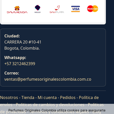
Ciudad:
CARRERA 20 #10-41
Bogota, Colombia.
Whatsapp:
+57 3212462399
Correo:
ventas@perfumesoriginalescolombia.com.co
Nosotros
-
Tienda
-
Mi cuenta
-
Pedidos
-
Política de
envíos
-
Politicas de cambios y devoluciones
-
Politicas
Perfumes Originales Colombia utiliza cookies para asegurarte
de privacidad
-
Terminos y condiciones legales
-
Blog