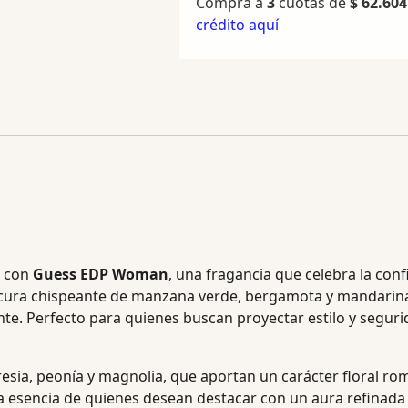
Compra a
3
cuotas de
$
62.604
crédito aquí
n con
Guess EDP Woman
, una fragancia que celebra la con
scura chispeante de manzana verde, bergamota y mandarina
ante. Perfecto para quienes buscan proyectar estilo y segur
esia, peonía y magnolia, que aportan un carácter floral ro
a esencia de quienes desean destacar con un aura refinada y