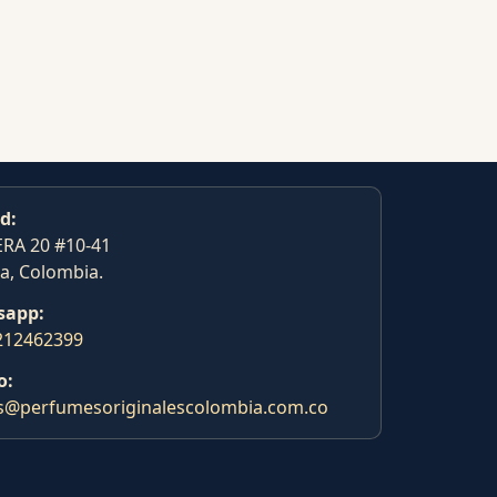
d:
RA 20 #10-41
a, Colombia.
sapp:
212462399
o:
s@perfumesoriginalescolombia.com.co