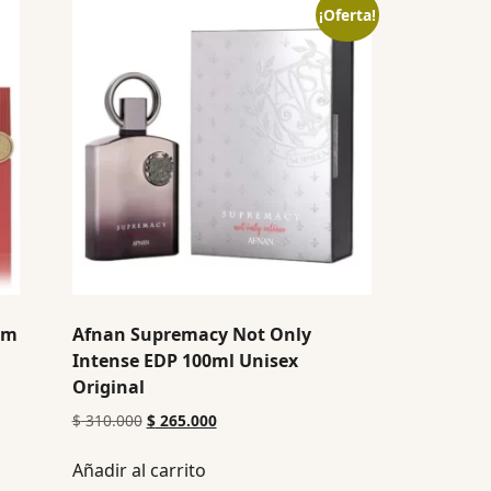
¡Oferta!
um
Afnan Supremacy Not Only
Intense EDP 100ml Unisex
Original
$
310.000
$
265.000
Añadir al carrito