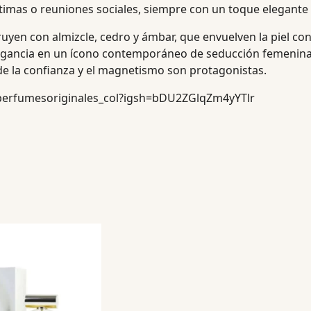
ntimas o reuniones sociales, siempre con un toque elegante y
uyen con almizcle, cedro y ámbar, que envuelven la piel con
 fragancia en un ícono contemporáneo de seducción femenin
de la confianza y el magnetismo son protagonistas.
perfumesoriginales_col?igsh=bDU2ZGlqZm4yYTlr