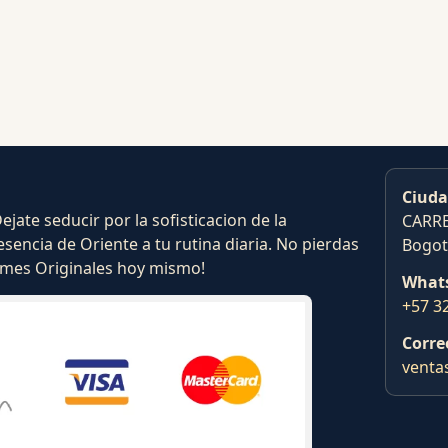
Ciuda
ate seducir por la sofisticacion de la
CARRE
esencia de Oriente a tu rutina diaria. No pierdas
Bogot
fumes Originales hoy mismo!
What
+57 3
Corre
venta