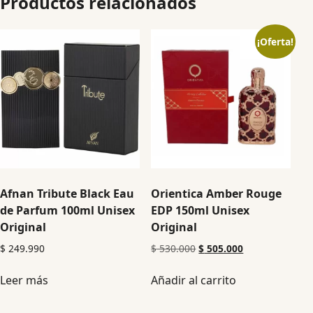
Productos relacionados
¡Oferta!
Afnan Tribute Black Eau
Orientica Amber Rouge
de Parfum 100ml Unisex
EDP 150ml Unisex
Original
Original
$
249.990
$
530.000
$
505.000
Leer más
Añadir al carrito