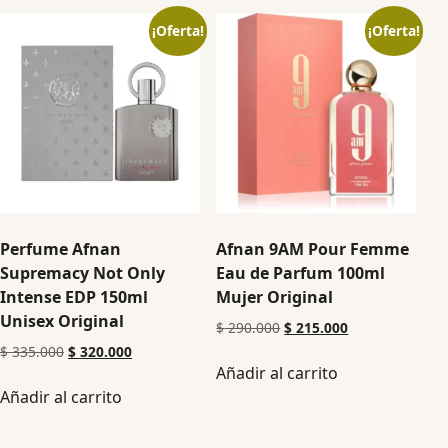
¡Oferta!
¡Oferta!
Perfume Afnan
Afnan 9AM Pour Femme
Supremacy Not Only
Eau de Parfum 100ml
Intense EDP 150ml
Mujer Original
Unisex Original
$
290.000
$
215.000
$
335.000
$
320.000
Añadir al carrito
Añadir al carrito