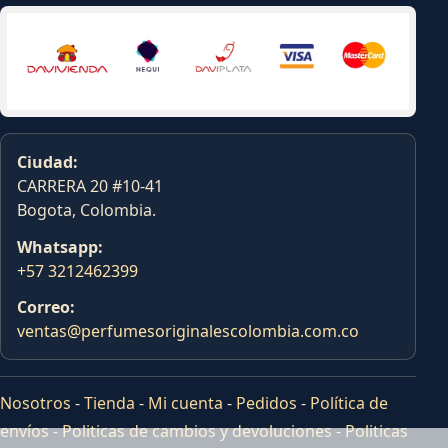
Ciudad:
CARRERA 20 #10-41
Bogota, Colombia.
Whatsapp:
+57 3212462399
Correo:
ventas@perfumesoriginalescolombia.com.co
Nosotros
-
Tienda
-
Mi cuenta
-
Pedidos
-
Política de
envíos
-
Politicas de cambios y devoluciones
-
Politicas