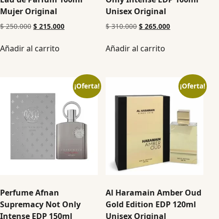
Mujer Original
Unisex Original
$
250.000
$
215.000
$
310.000
$
265.000
Añadir al carrito
Añadir al carrito
¡Oferta!
¡Oferta!
Perfume Afnan
Al Haramain Amber Oud
Supremacy Not Only
Gold Edition EDP 120ml
Intense EDP 150ml
Unisex Original