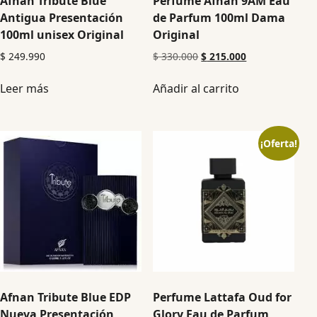
Afnan Tribute Blue
Perfume Afnan 9AM Eau
Antigua Presentación
de Parfum 100ml Dama
100ml unisex Original
Original
$
249.990
$
330.000
$
215.000
Leer más
Añadir al carrito
¡Oferta!
Afnan Tribute Blue EDP
Perfume Lattafa Oud for
Nueva Presentación
Glory Eau de Parfum