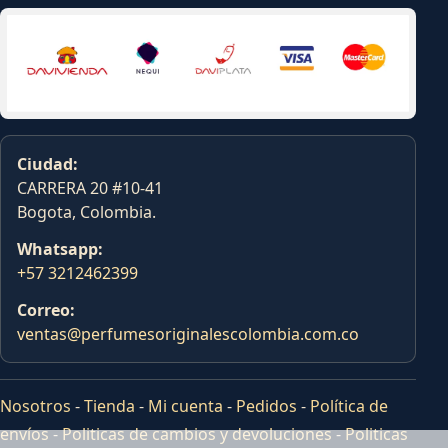
Ciudad:
CARRERA 20 #10-41
Bogota, Colombia.
Whatsapp:
+57 3212462399
Correo:
ventas@perfumesoriginalescolombia.com.co
Nosotros
-
Tienda
-
Mi cuenta
-
Pedidos
-
Política de
envíos
-
Politicas de cambios y devoluciones
-
Politicas