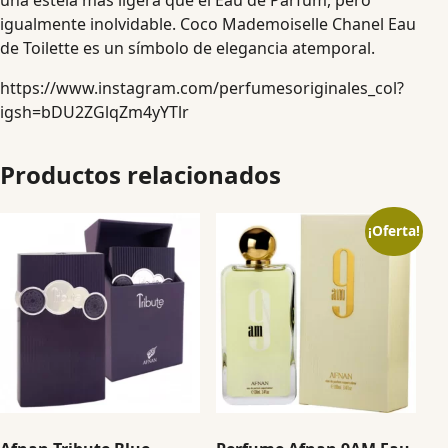
una estela más ligera que el Eau de Parfum, pero
igualmente inolvidable. Coco Mademoiselle Chanel Eau
de Toilette es un símbolo de elegancia atemporal.
https://www.instagram.com/perfumesoriginales_col?
igsh=bDU2ZGlqZm4yYTlr
Productos relacionados
¡Oferta!