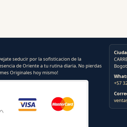
Ciuda
ate seducir por la sofisticacion de la
CARRE
esencia de Oriente a tu rutina diaria. No pierdas
Bogot
fumes Originales hoy mismo!
What
+57 3
Corre
venta