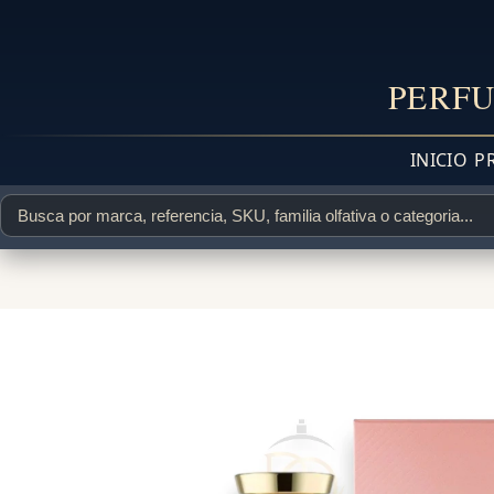
PERFU
INICIO
P