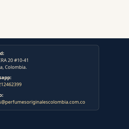
d:
RA 20 #10-41
a, Colombia.
sapp:
212462399
o:
s@perfumesoriginalescolombia.com.co