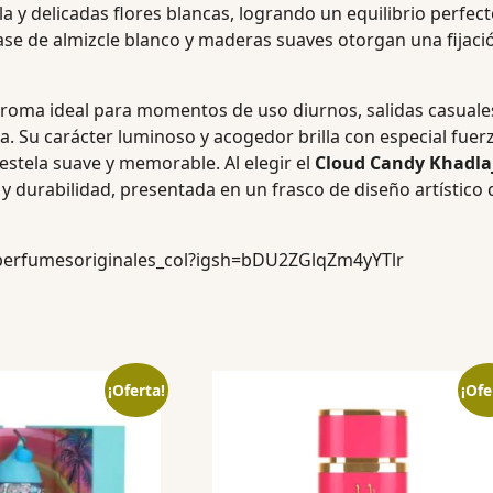
a y delicadas flores blancas, logrando un equilibrio perfec
ase de almizcle blanco y maderas suaves otorgan una fijaci
 aroma ideal para momentos de uso diurnos, salidas casual
 Su carácter luminoso y acogedor brilla con especial fuerz
estela suave y memorable. Al elegir el
Cloud Candy Khadla
y durabilidad, presentada en un frasco de diseño artístico q
perfumesoriginales_col?igsh=bDU2ZGlqZm4yYTlr
¡Oferta!
¡Ofe