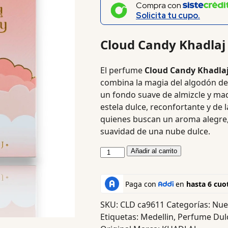
Compra con
Solicita tu cupo.
Cloud Candy Khadlaj
El perfume
Cloud Candy Khadla
combina la magia del algodón de 
un fondo suave de almizcle y ma
estela dulce, reconfortante y de 
quienes buscan un aroma alegre,
suavidad de una nube dulce.
Añadir al carrito
SKU:
CLD ca9611
Categorías:
Nue
Etiquetas:
Medellin
,
Perfume Dulc