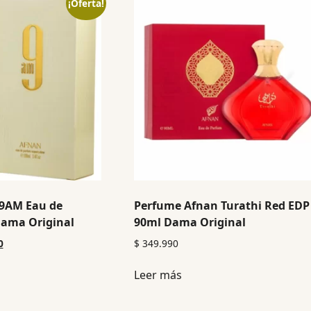
¡Oferta!
9AM Eau de
Perfume Afnan Turathi Red EDP
ama Original
90ml Dama Original
0
$
349.990
Leer más