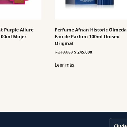
 Purple Allure
Perfume Afnan Historic Olmeda
100ml Mujer
Eau de Parfum 100ml Unisex
Original
$
310.000
$
245.000
Leer más
Ciuda