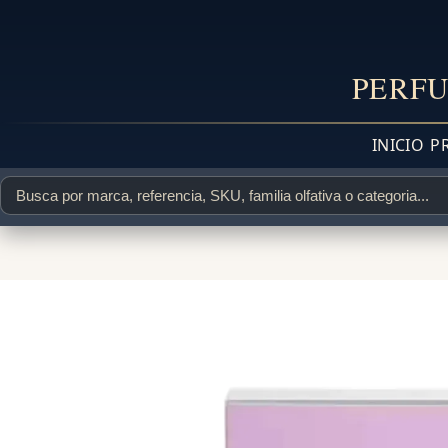
PERFU
INICIO
P