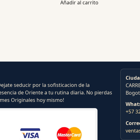
Añadir al carrito
Ciuda
ate seducir por la sofisticacion de la
CARRE
esencia de Oriente a tu rutina diaria. No pierdas
Bogot
fumes Originales hoy mismo!
What
+57 3
Corre
venta