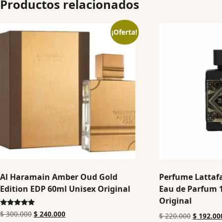
Productos relacionados
¡Oferta!
Al Haramain Amber Oud Gold
Perfume Lattafa
Edition EDP 60ml Unisex Original
Eau de Parfum 
Original
Valorado en
$
300.000
$
240.000
$
220.000
$
192.00
5.00