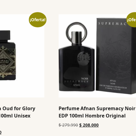
¡Oferta!
¡Ofe
 Oud for Glory
Perfume Afnan Supremacy Noir
100ml Unisex
EDP 100ml Hombre Original
$
279.990
$
208.000
0