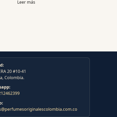
Leer más
d:
RA 20 #10-41
a, Colombia.
sapp:
212462399
o:
s@perfumesoriginalescolombia.com.co