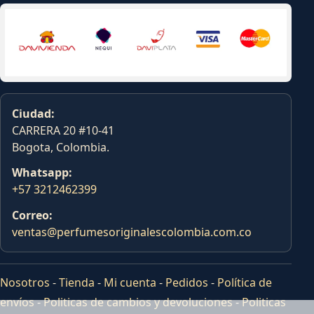
Ciudad:
CARRERA 20 #10-41
Bogota, Colombia.
Whatsapp:
+57 3212462399
Correo:
ventas@perfumesoriginalescolombia.com.co
Nosotros
-
Tienda
-
Mi cuenta
-
Pedidos
-
Política de
envíos
-
Politicas de cambios y devoluciones
-
Politicas