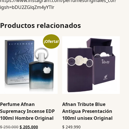
https://www.instagram.com/perfumesoriginales_col?
igsh=bDU2ZGlqZm4yYTlr
Productos relacionados
¡Oferta!
Perfume Afnan
Afnan Tribute Blue
Supremacy Incense EDP
Antigua Presentación
100ml Hombre Original
100ml unisex Original
$
250.000
$
205.000
$
249.990