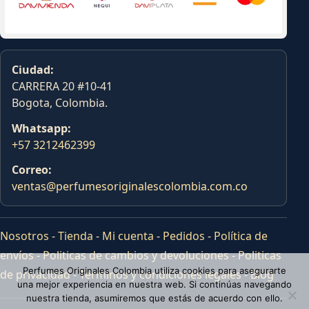
Ciudad:
CARRERA 20 #10-41
Bogota, Colombia.
Whatsapp:
+57 3212462399
Correo:
ventas@perfumesoriginalescolombia.com.co
Nosotros
-
Tienda
-
Mi cuenta
-
Pedidos
-
Política de
envíos
-
Politicas de cambios y devoluciones
-
Politicas
Perfumes Originales Colombia utiliza cookies para asegurarte
de privacidad
-
Terminos y condiciones legales
-
Blog
una mejor experiencia en nuestra web. Si continúas navegando
nuestra tienda, asumiremos que estás de acuerdo con ello.