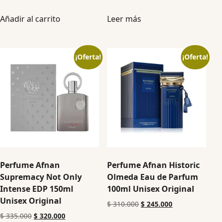
Añadir al carrito
Leer más
¡Oferta!
¡Oferta!
Perfume Afnan
Perfume Afnan Historic
Supremacy Not Only
Olmeda Eau de Parfum
Intense EDP 150ml
100ml Unisex Original
Unisex Original
$
310.000
$
245.000
$
335.000
$
320.000