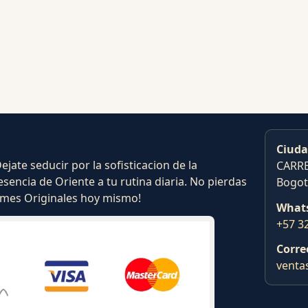
Ciuda
ate seducir por la sofisticacion de la
CARRE
esencia de Oriente a tu rutina diaria. No pierdas
Bogot
fumes Originales hoy mismo!
What
+57 3
Corre
venta