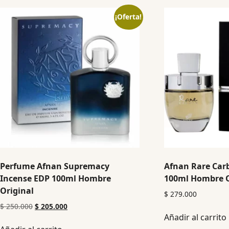
¡Oferta!
Perfume Afnan Supremacy
Afnan Rare Car
Incense EDP 100ml Hombre
100ml Hombre O
Original
$
279.000
$
250.000
$
205.000
Añadir al carrito