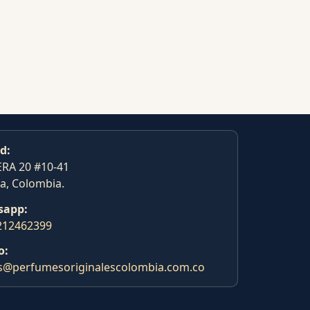
d:
RA 20 #10-41
a, Colombia.
sapp:
212462399
o:
s@perfumesoriginalescolombia.com.co