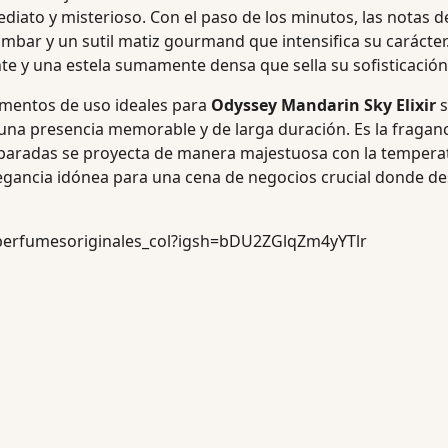
ato y misterioso. Con el paso de los minutos, las notas de
ámbar y un sutil matiz gourmand que intensifica su carácter.
nte y una estela sumamente densa que sella su sofisticación
omentos de uso ideales para
Odyssey Mandarin Sky Elixir
s
una presencia memorable y de larga duración. Es la fraganci
mbaradas se proyecta de manera majestuosa con la temperatu
legancia idónea para una cena de negocios crucial donde 
perfumesoriginales_col?igsh=bDU2ZGlqZm4yYTlr