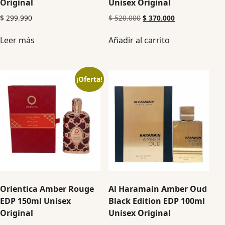
Original
Unisex Original
$
299.990
$
520.000
$
370.000
Leer más
Añadir al carrito
¡Oferta!
Orientica Amber Rouge
Al Haramain Amber Oud
EDP 150ml Unisex
Black Edition EDP 100ml
Original
Unisex Original