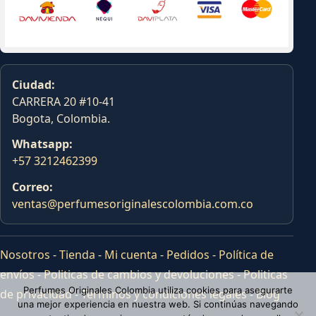
Ciudad:
CARRERA 20 #10-41
Bogota, Colombia.
Whatsapp:
+57 3212462399
Correo:
ventas@perfumesoriginalescolombia.com.co
Nosotros
-
Tienda
-
Mi cuenta
-
Pedidos
-
Política de
envíos
-
Politicas de cambios y devoluciones
-
Politicas
Perfumes Originales Colombia utiliza cookies para asegurarte
de privacidad
-
Terminos y condiciones legales
-
Blog
una mejor experiencia en nuestra web. Si continúas navegando