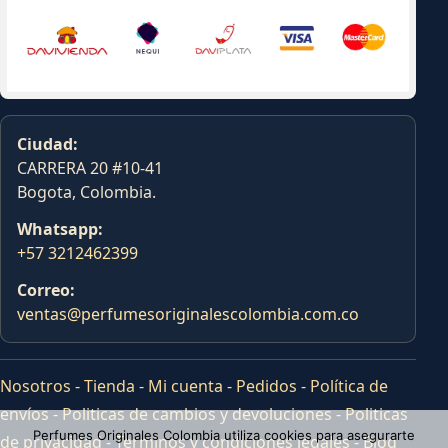
Ciudad:
CARRERA 20 #10-41
Bogota, Colombia.
Whatsapp:
+57 3212462399
Correo:
ventas@perfumesoriginalescolombia.com.co
Nosotros
-
Tienda
-
Mi cuenta
-
Pedidos
-
Política de
envíos
-
Politicas de cambios y devoluciones
-
Politicas
Perfumes Originales Colombia utiliza cookies para asegurarte
de privacidad
-
Terminos y condiciones legales
-
Blog