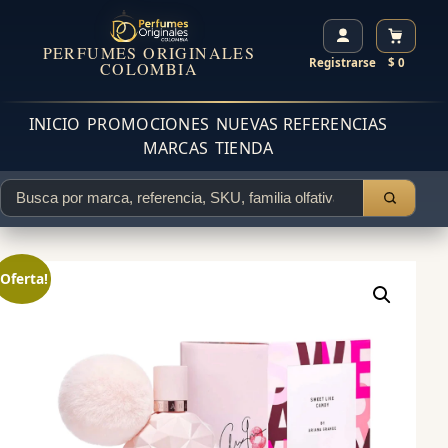
PERFUMES ORIGINALES
Registrarse
$ 0
COLOMBIA
INICIO
PROMOCIONES
NUEVAS REFERENCIAS
MARCAS
TIENDA
¡Oferta!