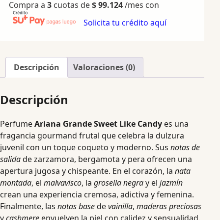
Compra a
3
cuotas de
$
99.124
/mes con
Solicita tu crédito aquí
Descripción
Valoraciones (0)
Descripción
Perfume
Ariana Grande Sweet Like Candy
es una
fragancia gourmand frutal que celebra la dulzura
juvenil con un toque coqueto y moderno. Sus
notas de
salida
de zarzamora, bergamota y pera ofrecen una
apertura jugosa y chispeante. En el corazón, la
nata
montada
, el
malvavisco
, la
grosella negra
y el
jazmín
crean una experiencia cremosa, adictiva y femenina.
Finalmente, las
notas base
de
vainilla
,
maderas preciosas
y
cashmere
envuelven la piel con calidez y sensualidad.