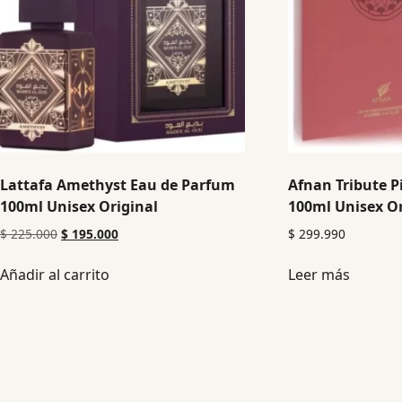
Lattafa Amethyst Eau de Parfum
Afnan Tribute P
100ml Unisex Original
100ml Unisex Or
$
225.000
$
195.000
$
299.990
Añadir al carrito
Leer más