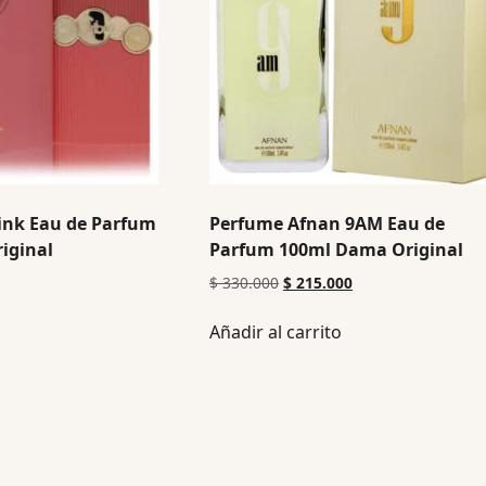
ink Eau de Parfum
Perfume Afnan 9AM Eau de
iginal
Parfum 100ml Dama Original
$
330.000
$
215.000
Añadir al carrito