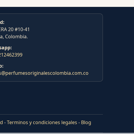
d:
RA 20 #10-41
a, Colombia.
sapp:
212462399
o:
s@perfumesoriginalescolombia.com.co
ad
-
Terminos y condiciones legales
-
Blog