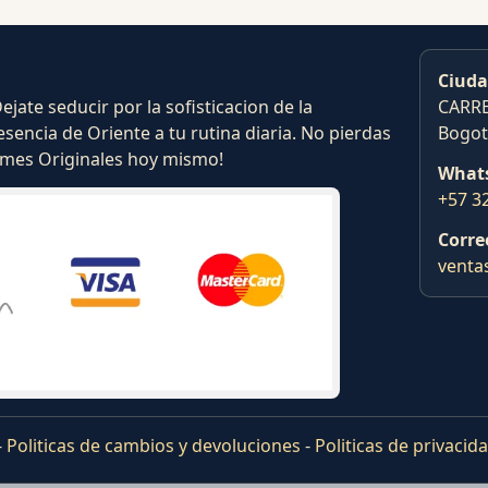
Ciuda
ate seducir por la sofisticacion de la
CARRE
esencia de Oriente a tu rutina diaria. No pierdas
Bogot
fumes Originales hoy mismo!
What
+57 3
Corre
venta
-
Politicas de cambios y devoluciones
-
Politicas de privacid