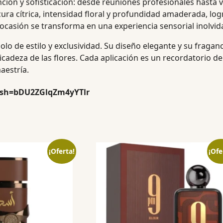
ión y sofisticación: desde reuniones profesionales hasta ve
scura cítrica, intensidad floral y profundidad amaderada, 
 ocasión se transforma en una experiencia sensorial inolvid
lo de estilo y exclusividad. Su diseño elegante y su fraganc
licadeza de las flores. Cada aplicación es un recordatorio d
aestría.
igsh=bDU2ZGlqZm4yYTlr
¡Oferta!
¡Ofe