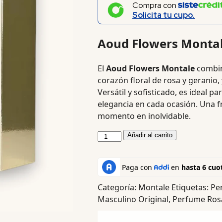
Compra con
Solicita tu cupo.
Aoud Flowers Monta
El
Aoud Flowers Montale
combina
corazón floral de rosa y geranio,
Versátil y sofisticado, es ideal p
elegancia en cada ocasión. Una f
momento en inolvidable.
Añadir al carrito
Categoría:
Montale
Etiquetas:
Pe
Masculino Original
,
Perfume Ros