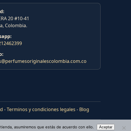
d:
RA 20 #10-41
a, Colombia.
sapp:
212462399
o:
s@perfumesoriginalescolombia.com.co
ad
-
Terminos y condiciones legales
-
Blog
 tienda, asumiremos que estás de acuerdo con ello.
Aceptar