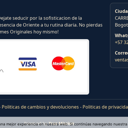
Ciuda
ate seducir por la sofisticacion de la
CARRE
esencia de Oriente a tu rutina diaria. No pierdas
Bogot
fumes Originales hoy mismo!
What
+57 3
Corre
venta
-
Politicas de cambios y devoluciones
-
Politicas de privacid
Powered by
Tras Mission
 una mejor experiencia en nuestra web. Si continúas navegando nuestra