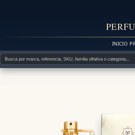
PERFU
INICIO
P