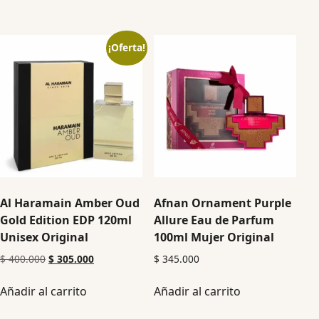
¡Oferta!
Al Haramain Amber Oud
Afnan Ornament Purple
Gold Edition EDP 120ml
Allure Eau de Parfum
Unisex Original
100ml Mujer Original
$
400.000
$
305.000
$
345.000
Añadir al carrito
Añadir al carrito